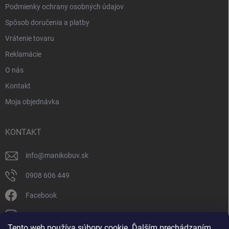
Podmienky ochrany osobných údajov
Spôsob doručenia a platby
Vrátenie tovaru
Reklamácie
O nás
Kontakt
Moja objednávka
KONTAKT
info
@
manikobuv.sk
0908 606 449
Facebook
manik.detske_papucky/
Tento web používa súbory cookie. Ďalším prechádzaním