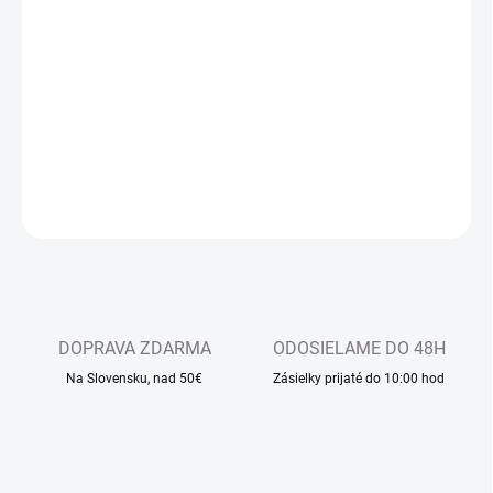
−
+
Pridať do košíka
Dlhodobo najpredávanejšie detské sandálkové papučky s
otvorenou špicou, so zapínaním na suchý zips
DETAILNÉ INFORMÁCIE
OPÝTAŤ SA
DOPRAVA ZDARMA
ODOSIELAME DO 48H
Na Slovensku, nad 50€
Zásielky prijaté do 10:00 hod