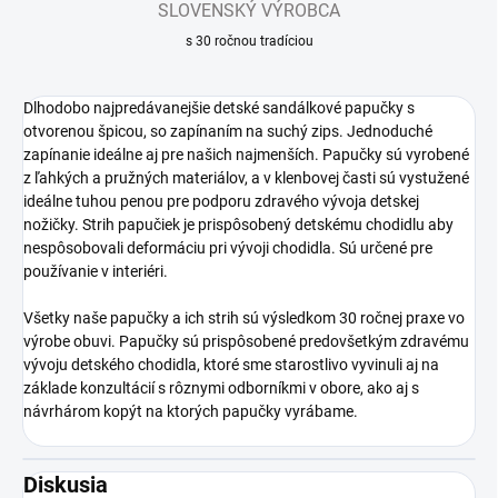
SLOVENSKÝ VÝROBCA
s 30 ročnou tradíciou
Dlhodobo najpredávanejšie detské sandálkové papučky s
otvorenou špicou, so zapínaním na suchý zips. Jednoduché
zapínanie ideálne aj pre našich najmenších. Papučky sú vyrobené
z ľahkých a pružných materiálov, a v klenbovej časti sú vystužené
ideálne tuhou penou pre podporu zdravého vývoja detskej
nožičky. Strih papučiek je prispôsobený detskému chodidlu aby
nespôsobovali deformáciu pri vývoji chodidla. Sú určené pre
používanie v interiéri.
Všetky naše papučky a ich strih sú výsledkom 30 ročnej praxe vo
výrobe obuvi. Papučky sú prispôsobené predovšetkým zdravému
vývoju detského chodidla, ktoré sme starostlivo vyvinuli aj na
základe konzultácií s rôznymi odborníkmi v obore, ako aj s
návrhárom kopýt na ktorých papučky vyrábame.
Diskusia