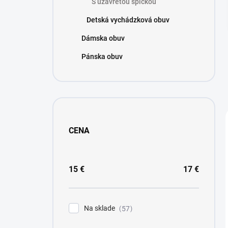
S uzavretou špičkou
e
l
Detská vychádzková obuv
Dámska obuv
Pánska obuv
CENA
15
€
17
€
Na sklade
57