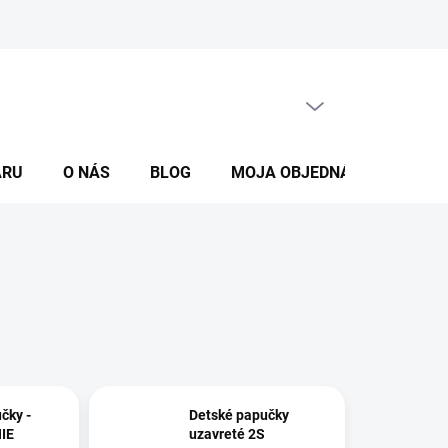
Vrátenie tovaru
Reklamácie
O nás
Kontakt
Moja o
PRÁZDNY KOŠÍK
NÁKUPNÝ
KOŠÍK
ARU
O NÁS
BLOG
MOJA OBJEDNÁVKA
čky -
Detské papučky
IE
uzavreté 2S