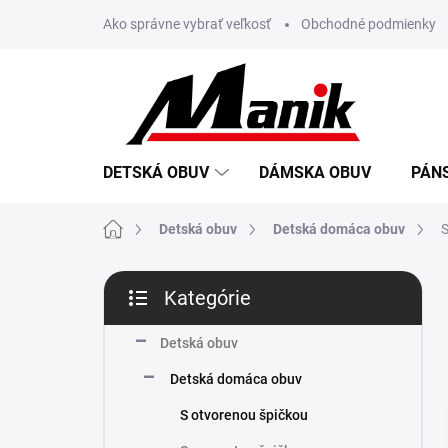
Prejsť
Ako správne vybrať veľkosť
Obchodné podmienky
na
obsah
DETSKÁ OBUV
DÁMSKA OBUV
PÁN
Domov
Detská obuv
Detská domáca obuv
S
B
Kategórie
o
Preskočiť
č
kategórie
n
Detská obuv
ý
Detská domáca obuv
p
a
S otvorenou špičkou
n