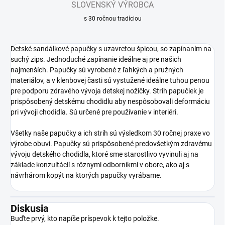
SLOVENSKÝ VÝROBCA
s 30 ročnou tradíciou
Detské sandálkové papučky s uzavretou špicou, so zapínaním na
suchý zips. Jednoduché zapínanie ideálne aj pre našich
najmenších. Papučky sú vyrobené z ľahkých a pružných
materiálov, a v klenbovej časti sú vystužené ideálne tuhou penou
pre podporu zdravého vývoja detskej nožičky. Strih papučiek je
prispôsobený detskému chodidlu aby nespôsobovali deformáciu
pri vývoji chodidla. Sú určené pre používanie v interiéri.
Všetky naše papučky a ich strih sú výsledkom 30 ročnej praxe vo
výrobe obuvi. Papučky sú prispôsobené predovšetkým zdravému
vývoju detského chodidla, ktoré sme starostlivo vyvinuli aj na
základe konzultácií s rôznymi odborníkmi v obore, ako aj s
návrhárom kopýt na ktorých papučky vyrábame.
Diskusia
Buďte prvý, kto napíše príspevok k tejto položke.