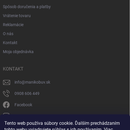
Spôsob doručenia a platby
Vrátenie tovaru
Reklamácie
O nás
Kontakt
Moja objednávka
KONTAKT
info
@
manikobuv.sk
0908 606 449
Facebook
manik.detske_papucky/
Tento web používa súbory cookie. Ďalším prechádzaním
tohto webu vyjadrujete súhlas s ich používaním. Viac