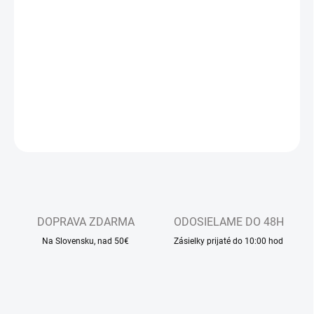
−
+
Pridať do košíka
Detské sandálkové papučky s uzavretou špicou, so zapínaním na
suchý zips
DETAILNÉ INFORMÁCIE
OPÝTAŤ SA
DOPRAVA ZDARMA
ODOSIELAME DO 48H
Na Slovensku, nad 50€
Zásielky prijaté do 10:00 hod