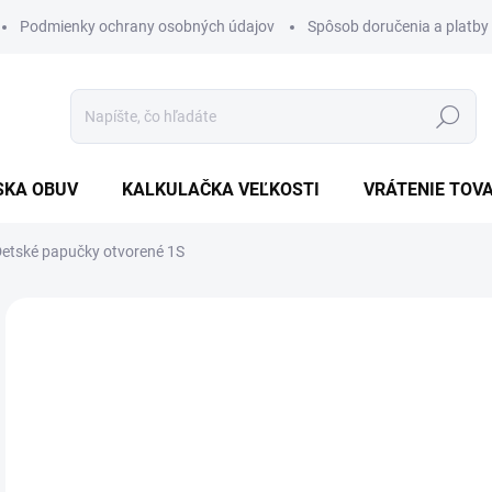
Podmienky ochrany osobných údajov
Spôsob doručenia a platby
Hľadať
SKA OBUV
KALKULAČKA VEĽKOSTI
VRÁTENIE TOV
etské papučky otvorené 1S
Neohodnotené
Podrobnosti hodnotenia
16
Jedn
ZVO
cena
VEĽ