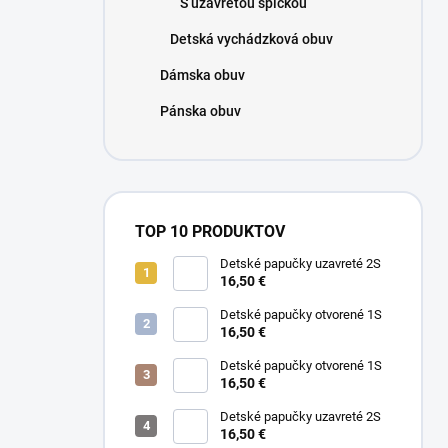
S uzavretou špičkou
e
l
Detská vychádzková obuv
Dámska obuv
Pánska obuv
TOP 10 PRODUKTOV
Detské papučky uzavreté 2S
16,50 €
Detské papučky otvorené 1S
16,50 €
Detské papučky otvorené 1S
16,50 €
Detské papučky uzavreté 2S
16,50 €