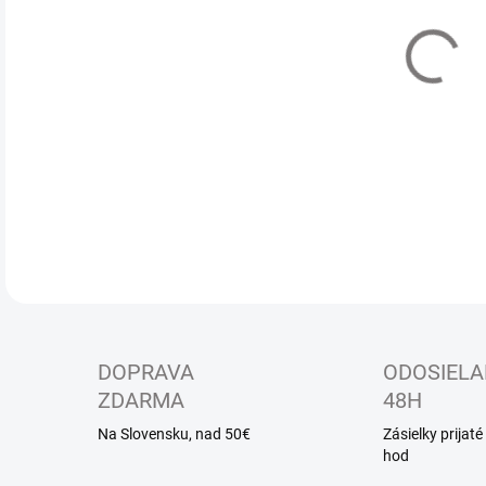
MÔŽ
Dlh
s o
DETA
DOPRAVA
ODOSIELA
ZDARMA
48H
Na Slovensku, nad 50€
Zásielky prijat
hod