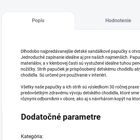
Popis
Hodnotenie
Dlhodobo najpredávanejšie detské sandálkové papučky s otvo
Jednoduché zapínanie ideálne aj pre našich najmenších. Papu
materiálov, a v klenbovej časti sú vystužené ideálne tuhou pe
nožičky. Strih papučiek je prispôsobený detskému chodidlu ab
chodidla. Sú určené pre používanie v interiéri.
Všetky naše papučky a ich strih sú výsledkom 30 ročnej prax
predovšetkým zdravému vývoju detského chodidla, ktoré sme sta
rôznymi odborníkmi v obore, ako aj s návrhárom kopýt na kt
Dodatočné parametre
Kategória
: