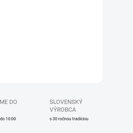
EME DORUČIŤ DO:
ZVOĽTE VARIANT
−
+
Pridať do košíka
odobo najpredávanejšie detské sandálkové papučky
tvorenou špicou, so zapínaním na suchý zips
ILNÉ INFORMÁCIE
OPÝTAŤ SA
ME DO
SLOVENSKÝ
VÝROBCA
é do 10:00
s 30 ročnou tradíciou