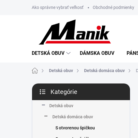
Prejsť
Ako správne vybrať veľkosť
Obchodné podmienky
na
obsah
DETSKÁ OBUV
DÁMSKA OBUV
PÁN
Domov
Detská obuv
Detská domáca obuv
D
B
Kategórie
o
Preskočiť
č
kategórie
n
Detská obuv
ý
Detská domáca obuv
p
a
S otvorenou špičkou
n