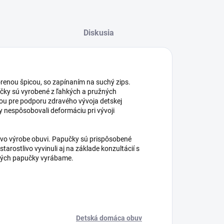
Diskusia
renou špicou, so zapínaním na suchý zips.
čky sú vyrobené z ľahkých a pružných
nou pre podporu zdravého vývoja detskej
y nespôsobovali deformáciu pri vývoji
e vo výrobe obuvi. Papučky sú prispôsobené
rostlivo vyvinuli aj na základe konzultácií s
orých papučky vyrábame.
Detská domáca obuv