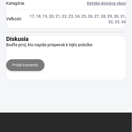
Kategória
:
Detská domáca obuv
17, 18, 19, 20, 21, 22, 23, 24, 25, 26, 27, 28, 29, 30, 31,
Veľkosti
:
32, 33, 34
Diskusia
Buďte prvý, kto napíše príspevok k tejto položke.
Pridať komentár
Z
á
p