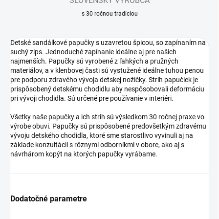
SLOVENSKÝ VÝROBCA
s 30 ročnou tradíciou
Detské sandálkové papučky s uzavretou špicou, so zapínaním na
suchý zips. Jednoduché zapínanie ideálne aj pre našich
najmenších. Papučky sú vyrobené z ľahkých a pružných
materiálov, a v klenbovej časti sú vystužené ideálne tuhou penou
pre podporu zdravého vývoja detskej nožičky. Strih papučiek je
prispôsobený detskému chodidlu aby nespôsobovali deformáciu
pri vývoji chodidla. Sú určené pre používanie v interiéri.
Všetky naše papučky a ich strih sú výsledkom 30 ročnej praxe vo
výrobe obuvi. Papučky sú prispôsobené predovšetkým zdravému
vývoju detského chodidla, ktoré sme starostlivo vyvinuli aj na
základe konzultácií s rôznymi odborníkmi v obore, ako aj s
návrhárom kopýt na ktorých papučky vyrábame.
Dodatočné parametre