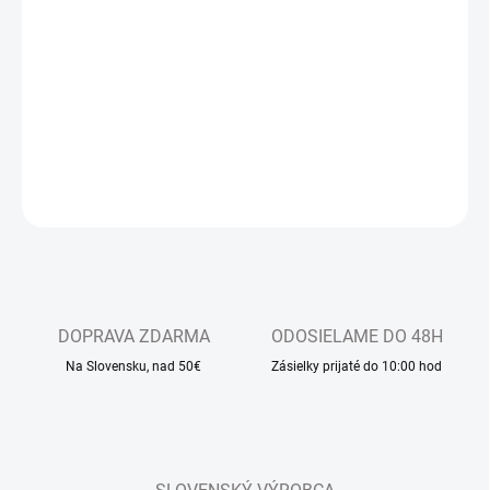
−
+
Pridať do košíka
Detské sandálkové papučky s uzavretou špicou, so zapínaním na
suchý zips
DETAILNÉ INFORMÁCIE
OPÝTAŤ SA
DOPRAVA ZDARMA
ODOSIELAME DO 48H
Na Slovensku, nad 50€
Zásielky prijaté do 10:00 hod