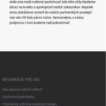
stále sme malá rodinná spoločnosť, kde ešte vždy kladieme
dôraz na kvalitu a spokojnosť našich zákazníkov. Napriek
tomu dokážeme vyviezť do našich partnerských predajní
viac ako 50-tisíc párov ročne. Samozrejme, s vašou
podporou v tom budeme radi pokračovať.
Z
á
p
ä
t
i
INFORMÁCIE PRE VÁS
e
Ako správne vybrať veľkosť
Obchodné podmienky
Podmienky ochrany osobných údajov