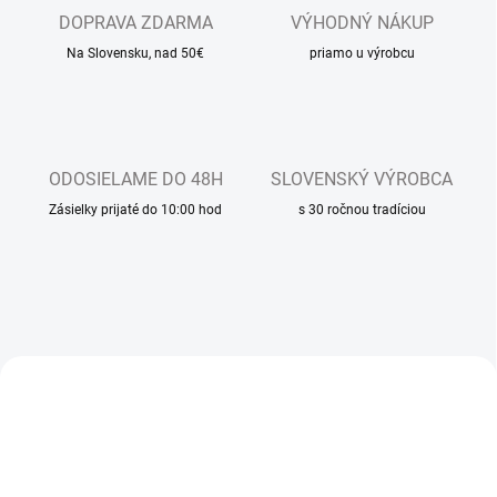
-
DOPRAVA ZDARMA
VÝHODNÝ NÁKUP
d
Na Slovensku, nad 50€
priamo u výrobcu
o
m
á
c
ODOSIELAME DO 48H
SLOVENSKÝ VÝROBCA
a
Zásielky prijaté do 10:00 hod
s 30 ročnou tradíciou
o
b
u
v
p
r
NOVINKA
NOVINKA
e
v
á