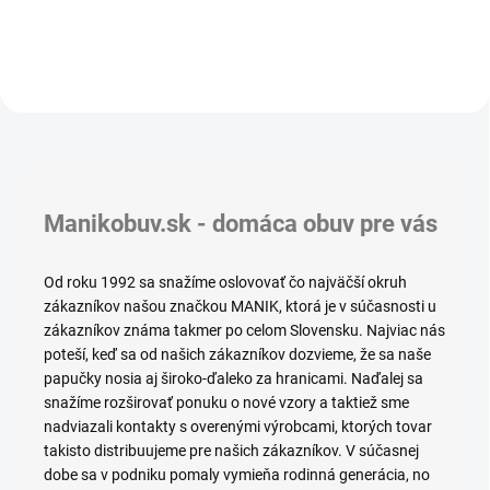
Manikobuv.sk - domáca obuv pre vás
Od roku 1992 sa snažíme oslovovať čo najväčší okruh
zákazníkov našou značkou MANIK, ktorá je v súčasnosti u
zákazníkov známa takmer po celom Slovensku. Najviac nás
poteší, keď sa od našich zákazníkov dozvieme, že sa naše
papučky nosia aj široko-ďaleko za hranicami. Naďalej sa
snažíme rozširovať ponuku o nové vzory a taktiež sme
nadviazali kontakty s overenými výrobcami, ktorých tovar
takisto distribuujeme pre našich zákazníkov. V súčasnej
dobe sa v podniku pomaly vymieňa rodinná generácia, no