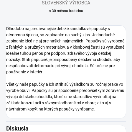
SLOVENSKÝ VÝROBCA
s 30 ročnou tradíciou
Dlhodobo najpredávanejšie detské sandálkové papučky s
otvorenou špicou, so zapínaním na suchý zips. Jednoduché
zapínanie ideálne aj pre našich najmenších. Papučky sú vyrobené
z ľahkých a pružných materiálov, a v klenbovej časti sú vystužené
ideálne tuhou penou pre podporu zdravého vývoja detskej
nožičky. Strih papučiek je prispôsobený detskému chodidlu aby
nespôsobovali deformáciu pri vývoji chodidla. Sú určené pre
používanie v interiéri.
Všetky naše papučky a ich strih sú výsledkom 30 ročnej praxe vo
výrobe obuvi. Papučky sú prispôsobené predovšetkým zdravému
vývoju detského chodidla, ktoré sme starostlivo vyvinuli aj na
základe konzultácií s rôznymi odborníkmi v obore, ako aj s
návrhárom kopýt na ktorých papučky vyrábame.
Diskusia