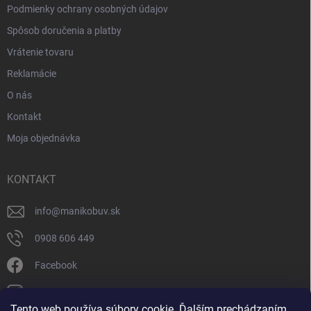
Podmienky ochrany osobných údajov
Spôsob doručenia a platby
Vrátenie tovaru
Reklamácie
O nás
Kontakt
Moja objednávka
KONTAKT
info
@
manikobuv.sk
0908 606 449
Facebook
manik.detske_papucky/
Tento web používa súbory cookie. Ďalším prechádzaním