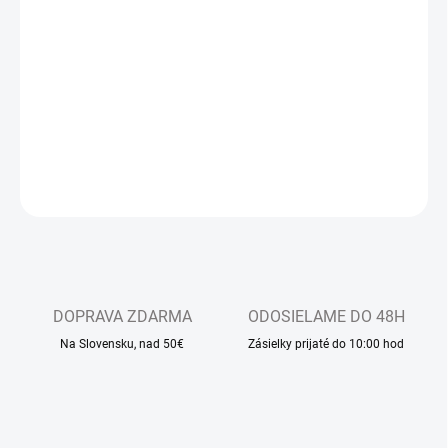
−
+
Pridať do košíka
Dlhodobo najpredávanejšie detské sandálkové papučky s
otvorenou špicou, so zapínaním na suchý zips
DETAILNÉ INFORMÁCIE
OPÝTAŤ SA
DOPRAVA ZDARMA
ODOSIELAME DO 48H
Na Slovensku, nad 50€
Zásielky prijaté do 10:00 hod