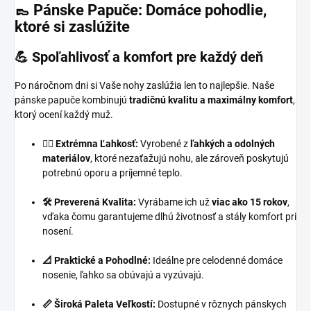
👞 Pánske Papuče: Domáce pohodlie,
ktoré si zaslúžite
💪
Spoľahlivosť a komfort pre každý deň
Po náročnom dni si Vaše nohy zaslúžia len to najlepšie. Naše
pánske papuče kombinujú
tradičnú kvalitu a maximálny komfort
,
ktorý ocení každý muž.
🚶‍♂️ Extrémna Ľahkosť:
Vyrobené z
ľahkých a odolných
materiálov
, ktoré nezaťažujú nohu, ale zároveň poskytujú
potrebnú oporu a príjemné teplo.
🛠️ Preverená Kvalita:
Vyrábame ich už
viac ako 15 rokov
,
vďaka čomu garantujeme dlhú životnosť a stály komfort pri
nosení.
📐 Praktické a Pohodlné:
Ideálne pre celodenné domáce
nosenie, ľahko sa obúvajú a vyzúvajú.
📏 Široká Paleta Veľkostí:
Dostupné v rôznych pánskych