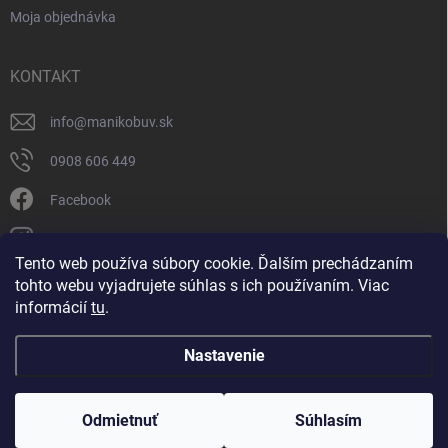
Moja objednávka
KONTAKT
info
@
manikobuv.sk
0908 606 449
Facebook
manik.detske_papucky/
Tento web používa súbory cookie. Ďalším prechádzaním
tohto webu vyjadrujete súhlas s ich používaním. Viac
FACEBOOK
informácií
tu
.
Nastavenie
Copyright 2026
Manikobuv.sk
. Všetky práva vyhradené.
Odmietnuť
Súhlasím
Vytvoril Shoptet