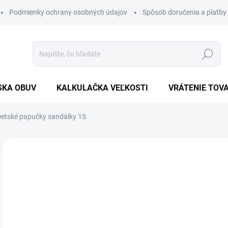
Podmienky ochrany osobných údajov
Spôsob doručenia a platby
Hľadať
SKA OBUV
KALKULAČKA VEĽKOSTI
VRÁTENIE TOV
etské papučky sandálky 1S
Neohodnotené
Podrobnosti hodnotenia
16
Jedn
ZVO
cena
VEĽ