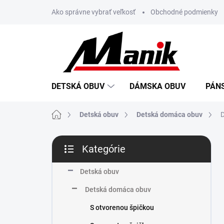
Prejsť
Ako správne vybrať veľkosť
Obchodné podmienky
na
obsah
DETSKÁ OBUV
DÁMSKA OBUV
PÁN
Domov
Detská obuv
Detská domáca obuv
D
B
Kategórie
o
Preskočiť
č
kategórie
n
Detská obuv
ý
Detská domáca obuv
p
a
S otvorenou špičkou
n