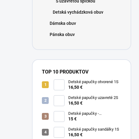
S uzavretou špičkou
e
l
Detská vychádzková obuv
Dámska obuv
Pánska obuv
TOP 10 PRODUKTOV
Detské papučky otvorené 1S
16,50 €
Detské papučky uzavreté 2S
16,50 €
Detské papučky -
PREKVAPENIE
15 €
Detské papučky sandálky 1S
16,50 €