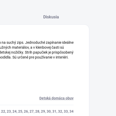
Diskusia
 na suchý zips. Jednoduché zapínanie ideálne
žných materiálov, a v klenbovej časti sú
tskej nožičky. Strih papučiek je prispôsobený
didla. Sú určené pre používanie v interiéri.
Detská domáca obuv
 22, 23, 24, 25, 26, 27, 28, 29, 30, 31, 32, 33, 34