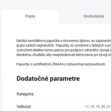
Popis
Hodnotenie
Detská sandálková papučka s otvorenou špicou, so zapínaním
aj pre našich najmenších. Papučky sú vyrobené z ľahkých a pru
vystužené ideálne tuhou penou pre podporu zdravého vývoja de
detskému chodidlu aby nespôsobovali deformáciu pri vývoji cho
Papučky s certifikátom ŽIRAFA o zdravotnej nezávadnosti.
Dodatočné parametre
Kategória
:
Veľkosti
:
17, 18, 19, 20, 21,