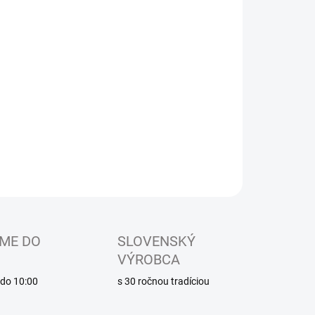
EME DORUČIŤ DO:
ZVOĽTE VARIANT
−
+
Pridať do košíka
ská sandálková papučka s otvorenou špicou, so
ínaním na suchý zips
ILNÉ INFORMÁCIE
OPÝTAŤ SA
ME DO
SLOVENSKÝ
VÝROBCA
é do 10:00
s 30 ročnou tradíciou