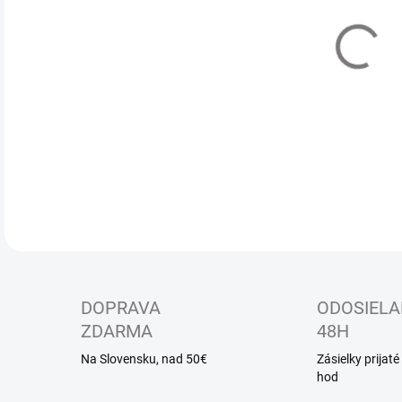
MÔŽ
Det
zap
DETA
DOPRAVA
ODOSIELA
ZDARMA
48H
Na Slovensku, nad 50€
Zásielky prijat
hod