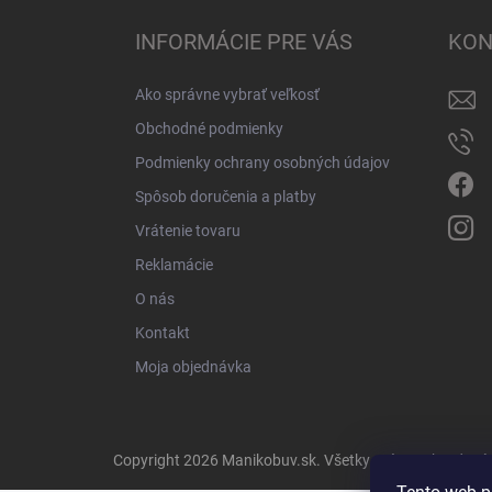
p
ä
INFORMÁCIE PRE VÁS
KON
t
i
Ako správne vybrať veľkosť
e
Obchodné podmienky
Podmienky ochrany osobných údajov
Spôsob doručenia a platby
Vrátenie tovaru
Reklamácie
O nás
Kontakt
Moja objednávka
Copyright 2026
Manikobuv.sk
. Všetky práva vyhradené.