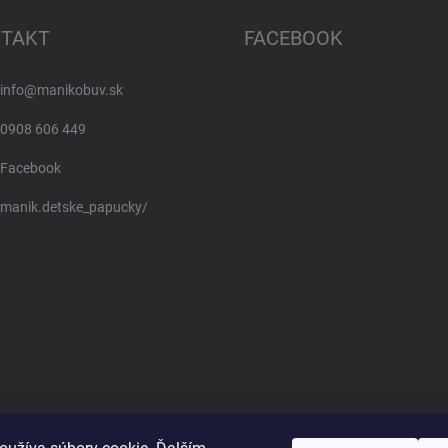
TAKT
FACEBOOK
info
@
manikobuv.sk
0908 606 449
Facebook
manik.detske_papucky/