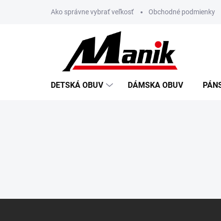
Prejsť
Ako správne vybrať veľkosť
Obchodné podmienky
na
obsah
DETSKÁ OBUV
DÁMSKA OBUV
PÁN
Z
á