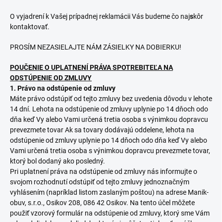
O vyjadrení k Vašej prípadnej reklamácii Vás budeme čo naj
s
kôr
kontaktovať.
PROSÍM NEZASIELAJTE NÁM ZÁSIELKY NA DOBIERKU!
POUČENIE O UPLATNENÍ PRÁVA SPOTREBITEĽA NA
ODSTÚPENIE OD ZMLUVY
1. Právo na odstúpenie od zmluvy
Máte právo odstúpiť od tejto zmluvy bez uvedenia dôvodu v lehote
14 dní. Lehota na odstúpenie od zmluvy uplynie po 14 dňoch odo
dňa keď Vy alebo Vami určená tretia osoba s výnimkou dopravcu
prevezmete tovar Ak sa tovary dodávajú oddelene, lehota na
odstúpenie od zmluvy uplynie po 14 dňoch odo dňa keď Vy alebo
Vami určená tretia osoba s výnimkou dopravcu prevezmete tovar,
ktorý bol dodaný ako posledný.
Pri uplatnení práva na odstúpenie od zmluvy nás informujte o
svojom rozhodnutí odstúpiť od tejto zmluvy jednoznačným
vyhlásením (napríklad listom zaslaným poštou) na adrese Manik-
obuv, s.r.o., Osikov 208, 086 42 Osikov. Na tento účel môžete
použiť vzorový formulár na odstúpenie od zmluvy, ktorý sme Vám