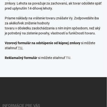
zmluvy. Lehota sa považuje za zachovanú, ak tovar odošlete späť
pred uplynutím 14-dňovej lehoty.
Priame náklady na vrátenie tovaru znášate Vy. Zodpovedáte iba
za akékoľvek zníženie hodnoty
tovaru v dôsledku zaobchádzania s ním iným spôsobom, než aký
je potrebný na zistenie povahy, vlastností a funkčnosti tovaru.
Vzorový formulár na odstúpenie od kúpnej zmluvy
si môžete
stiahnuť
TU.
Reklamačný formulár
si môžete stiahnuť
TU
.
Z
á
p
ä
t
i
INFORMÁCIE PRE VÁS