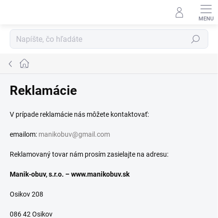
Prejsť
na
obsah
Hľadať
Domov
Reklamácie
V prípade reklamácie nás môžete kontaktovať:
emailom:
manikobuv@gmail.com
Reklamovaný tovar nám prosím zasielajte na adresu:
Manik-obuv, s.r.o. – www.manikobuv.sk
Osikov 208
086 42 Osikov