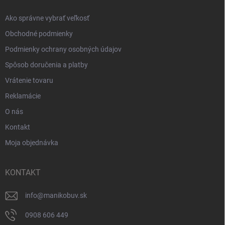
e
Ako správne vybrať veľkosť
Obchodné podmienky
Podmienky ochrany osobných údajov
Spôsob doručenia a platby
Vrátenie tovaru
Reklamácie
O nás
Kontakt
Moja objednávka
KONTAKT
info
@
manikobuv.sk
0908 606 449