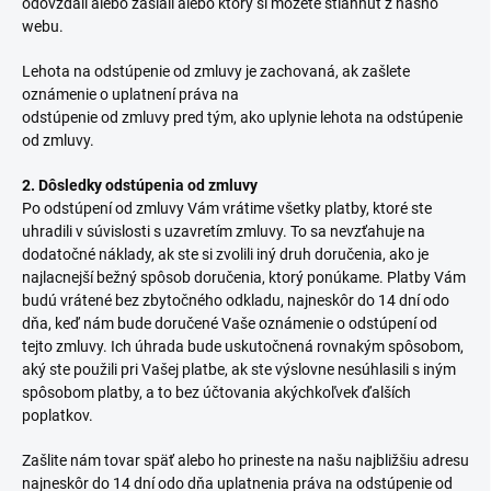
odovzdali alebo zaslali alebo ktorý si môžete stiahnuť z nášho
webu.
Lehota na odstúpenie od zmluvy je zachovaná, ak zašlete
oznámenie o uplatnení práva na
odstúpenie od zmluvy pred tým, ako uplynie lehota na odstúpenie
od zmluvy.
2. Dôsledky odstúpenia od zmluvy
Po odstúpení od zmluvy Vám vrátime všetky platby, ktoré ste
uhradili v súvislosti s uzavretím zmluvy. To sa nevzťahuje na
dodatočné náklady, ak ste si zvolili iný druh doručenia, ako je
najlacnejší bežný spôsob doručenia, ktorý ponúkame. Platby Vám
budú vrátené bez zbytočného odkladu, najneskôr do 14 dní odo
dňa, keď nám bude doručené Vaše oznámenie o odstúpení od
tejto zmluvy. Ich úhrada bude uskutočnená rovnakým spôsobom,
aký ste použili pri Vašej platbe, ak ste výslovne nesúhlasili s iným
spôsobom platby, a to bez účtovania akýchkoľvek ďalších
poplatkov.
Zašlite nám tovar späť alebo ho prineste na našu najbližšiu adresu
najneskôr do 14 dní odo dňa uplatnenia práva na odstúpenie od