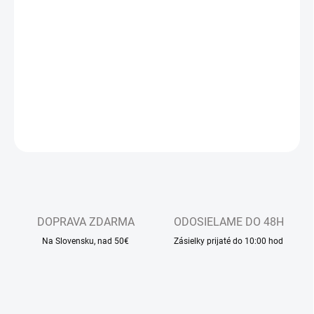
−
+
Pridať do košíka
Dlhodobo najpredávanejšie detské sandálkové papučky s
otvorenou špicou, so zapínaním na suchý zips
DETAILNÉ INFORMÁCIE
OPÝTAŤ SA
DOPRAVA ZDARMA
ODOSIELAME DO 48H
Na Slovensku, nad 50€
Zásielky prijaté do 10:00 hod