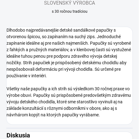
SLOVENSKÝ VÝROBCA
s 30 ročnou tradíciou
Dlhodobo najpredávanejšie detské sandálkové papučky s
otvorenou špicou, so zapínaním na suchý zips. Jednoduché
zapínanie ideálne aj pre našich najmenších. Papučky sú vyrobené
z ľahkých a pružných materiálov, a v klenbovej časti sú vystužené
ideálne tuhou penou pre podporu zdravého vývoja detskej
nožičky. Strih papučiek je prispôsobený detskému chodidlu aby
nespôsobovali deformáciu pri vývoji chodidla. Sú určené pre
používanie v interiéri.
Všetky naše papučky a ich strih sú výsledkom 30 ročnej praxe vo
výrobe obuvi. Papučky sú prispôsobené predovšetkým zdravému
vývoju detského chodidla, ktoré sme starostlivo vyvinuli aj na
základe konzultácií s rôznymi odborníkmi v obore, ako aj s
návrhárom kopýt na ktorých papučky vyrábame.
Diskusia