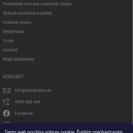
Podmienky ochrany osobných údajov
Spôsob doručenia a platby
Vrátenie tovaru
Reklamácie
O nás
Kontakt
Moja objednávka
KONTAKT
info
@
manikobuv.sk
0908 606 449
Facebook
manik.detske_papucky/
Tento web používa súbory cookie. Ďalším prechádzaním