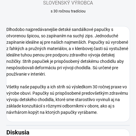
SLOVENSKÝ VÝROBCA
s 30 ročnou tradíciou
Dlhodobo najpredávanejšie detské sandálkové papučky s
otvorenou špicou, so zapínaním na suchý zips. Jednoduché
zapínanie ideálne aj pre našich najmenších. Papučky sú vyrobené
z ľahkých a pružných materiálov, a v klenbovej časti sú vystužené
ideálne tuhou penou pre podporu zdravého vývoja detskej
nožičky. Strih papučiek je prispôsobený detskému chodidlu aby
nespôsobovali deformáciu pri vývoji chodidla. Sú určené pre
používanie v interiéri.
Všetky naše papučky a ich strih sú výsledkom 30 ročnej praxe vo
výrobe obuvi. Papučky sú prispôsobené predovšetkým zdravému
vývoju detského chodidla, ktoré sme starostlivo vyvinuli aj na
základe konzultácií s rôznymi odborníkmi v obore, ako aj s
návrhárom kopýt na ktorých papučky vyrábame.
Diskusia