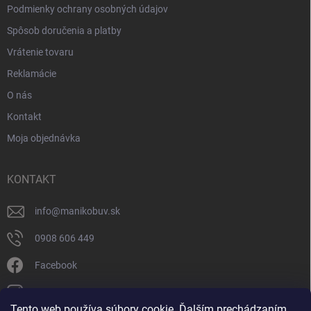
Podmienky ochrany osobných údajov
Spôsob doručenia a platby
Vrátenie tovaru
Reklamácie
O nás
Kontakt
Moja objednávka
KONTAKT
info
@
manikobuv.sk
0908 606 449
Facebook
manik.detske_papucky/
Tento web používa súbory cookie. Ďalším prechádzaním