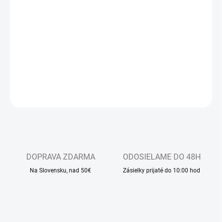
−
+
Pridať do košíka
Dlhodobo najpredávanejšie detské sandálkové papučky s
otvorenou špicou, so zapínaním na suchý zips
DETAILNÉ INFORMÁCIE
OPÝTAŤ SA
DOPRAVA ZDARMA
ODOSIELAME DO 48H
Na Slovensku, nad 50€
Zásielky prijaté do 10:00 hod