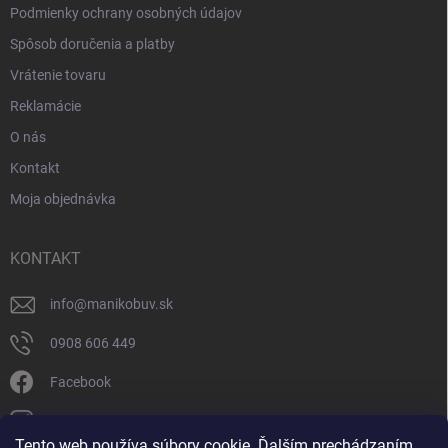
Podmienky ochrany osobných údajov
Spôsob doručenia a platby
Vrátenie tovaru
Reklamácie
O nás
Kontakt
Moja objednávka
KONTAKT
info
@
manikobuv.sk
0908 606 449
Facebook
manik.detske_papucky/
Tento web používa súbory cookie. Ďalším prechádzaním