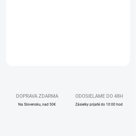
−
+
Pridať do košíka
Dlhodobo najpredávanejšie detské sandálkové papučky s
otvorenou špicou, so zapínaním na suchý zips
DETAILNÉ INFORMÁCIE
OPÝTAŤ SA
DOPRAVA ZDARMA
ODOSIELAME DO 48H
Na Slovensku, nad 50€
Zásielky prijaté do 10:00 hod