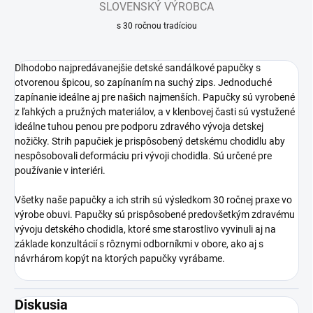
SLOVENSKÝ VÝROBCA
s 30 ročnou tradíciou
Dlhodobo najpredávanejšie detské sandálkové papučky s
otvorenou špicou, so zapínaním na suchý zips. Jednoduché
zapínanie ideálne aj pre našich najmenších. Papučky sú vyrobené
z ľahkých a pružných materiálov, a v klenbovej časti sú vystužené
ideálne tuhou penou pre podporu zdravého vývoja detskej
nožičky. Strih papučiek je prispôsobený detskému chodidlu aby
nespôsobovali deformáciu pri vývoji chodidla. Sú určené pre
používanie v interiéri.
Všetky naše papučky a ich strih sú výsledkom 30 ročnej praxe vo
výrobe obuvi. Papučky sú prispôsobené predovšetkým zdravému
vývoju detského chodidla, ktoré sme starostlivo vyvinuli aj na
základe konzultácií s rôznymi odborníkmi v obore, ako aj s
návrhárom kopýt na ktorých papučky vyrábame.
Diskusia