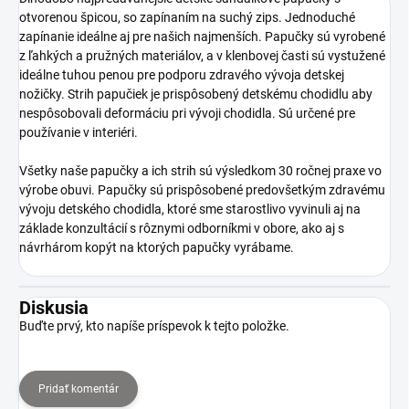
otvorenou špicou, so zapínaním na suchý zips. Jednoduché
zapínanie ideálne aj pre našich najmenších. Papučky sú vyrobené
z ľahkých a pružných materiálov, a v klenbovej časti sú vystužené
ideálne tuhou penou pre podporu zdravého vývoja detskej
nožičky. Strih papučiek je prispôsobený detskému chodidlu aby
nespôsobovali deformáciu pri vývoji chodidla. Sú určené pre
používanie v interiéri.
Všetky naše papučky a ich strih sú výsledkom 30 ročnej praxe vo
výrobe obuvi. Papučky sú prispôsobené predovšetkým zdravému
vývoju detského chodidla, ktoré sme starostlivo vyvinuli aj na
základe konzultácií s rôznymi odborníkmi v obore, ako aj s
návrhárom kopýt na ktorých papučky vyrábame.
Diskusia
Buďte prvý, kto napíše príspevok k tejto položke.
Pridať komentár