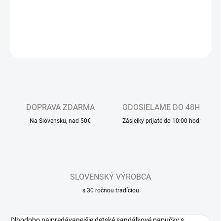
otvorenou špicou, so zapínaním na suchý zips
DETAILNÉ INFORMÁCIE
OPÝTAŤ SA
DOPRAVA ZDARMA
ODOSIELAME DO 48H
Na Slovensku, nad 50€
Zásielky prijaté do 10:00 hod
SLOVENSKÝ VÝROBCA
s 30 ročnou tradíciou
Dlhodobo najpredávanejšie detské sandálkové papučky s