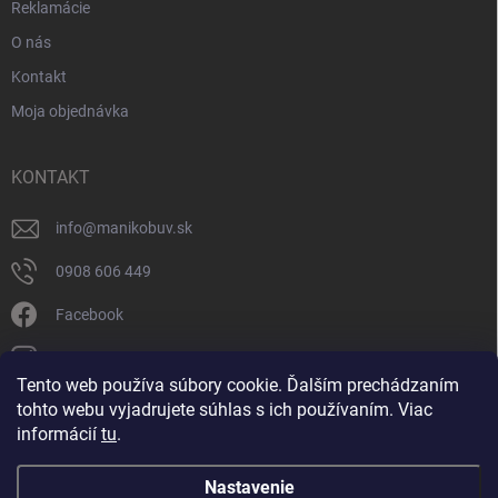
Reklamácie
O nás
Kontakt
Moja objednávka
KONTAKT
info
@
manikobuv.sk
0908 606 449
Facebook
manik.detske_papucky/
Tento web používa súbory cookie. Ďalším prechádzaním
tohto webu vyjadrujete súhlas s ich používaním. Viac
FACEBOOK
informácií
tu
.
Nastavenie