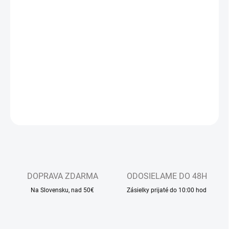
MÔŽEME DORUČIŤ DO:
ZVOĽTE VARIANT
−
+
Pridať do košíka
Dlhodobo najpredávanejšie detské sandálkové papučky s
otvorenou špicou, so zapínaním na suchý zips
DETAILNÉ INFORMÁCIE
OPÝTAŤ SA
DOPRAVA ZDARMA
ODOSIELAME DO 48H
Na Slovensku, nad 50€
Zásielky prijaté do 10:00 hod