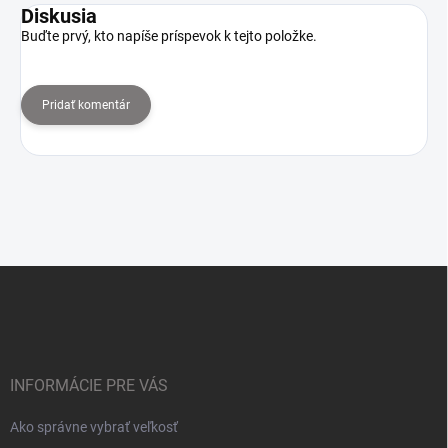
Diskusia
Buďte prvý, kto napíše príspevok k tejto položke.
Pridať komentár
Z
á
p
ä
t
i
INFORMÁCIE PRE VÁS
e
Ako správne vybrať veľkosť