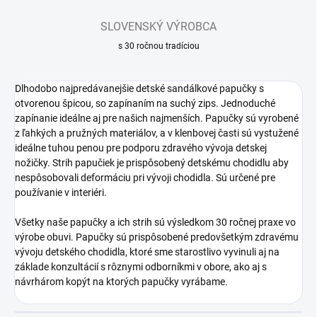
SLOVENSKÝ VÝROBCA
s 30 ročnou tradíciou
Dlhodobo najpredávanejšie detské sandálkové papučky s
otvorenou špicou, so zapínaním na suchý zips. Jednoduché
zapínanie ideálne aj pre našich najmenších. Papučky sú vyrobené
z ľahkých a pružných materiálov, a v klenbovej časti sú vystužené
ideálne tuhou penou pre podporu zdravého vývoja detskej
nožičky. Strih papučiek je prispôsobený detskému chodidlu aby
nespôsobovali deformáciu pri vývoji chodidla. Sú určené pre
používanie v interiéri.
Všetky naše papučky a ich strih sú výsledkom 30 ročnej praxe vo
výrobe obuvi. Papučky sú prispôsobené predovšetkým zdravému
vývoju detského chodidla, ktoré sme starostlivo vyvinuli aj na
základe konzultácií s rôznymi odborníkmi v obore, ako aj s
návrhárom kopýt na ktorých papučky vyrábame.