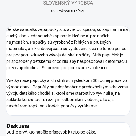
SLOVENSKÝ VÝROBCA
s 30 ročnou tradíciou
Detské sandálkové papučky s uzavretou špicou, so zapínaním na
suchý zips. Jednoduché zapínanie ideálne aj pre našich
najmenších. Papučky sú vyrobené z ľahkých a pružných
materiálov, a v klenbovej časti sú vystužené ideálne tuhou penou
pre podporu zdravého vývoja detskej nožičky. Strih papučiek je
prispôsobený detskému chodidlu aby nespôsobovali deformáciu
pri vývoji chodidla. Sú určené pre používanie v interiéri.
Všetky naše papučky a ich strih sú výsledkom 30 ročnej praxe vo
výrobe obuvi. Papučky sú prispôsobené predovšetkým zdravému
vývoju detského chodidla, ktoré sme starostlivo vyvinuli aj na
základe konzultácií s rôznymi odborníkmi v obore, ako aj s
návrhárom kopýt na ktorých papučky vyrábame.
Diskusia
Buďte prvý, kto napíše príspevok k tejto položke.