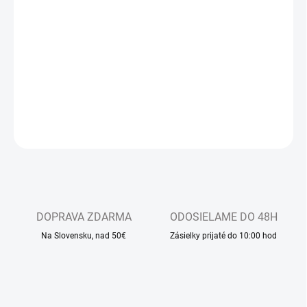
−
+
Pridať do košíka
Detské sandálkové papučky s uzavretou špicou, so zapínaním na
suchý zips
DETAILNÉ INFORMÁCIE
OPÝTAŤ SA
DOPRAVA ZDARMA
ODOSIELAME DO 48H
Na Slovensku, nad 50€
Zásielky prijaté do 10:00 hod