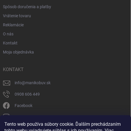
Spôsob doručenia a platby
Vrátenie tovaru
Reklamácie
O nás
Kontakt
Moja objednávka
KONTAKT
info
@
manikobuv.sk
0908 606 449
Facebook
manik.detske_papucky/
Tento web používa súbory cookie. Ďalším prechádzaním
tohto webu vyjadrujete súhlas s ich používaním. Viac