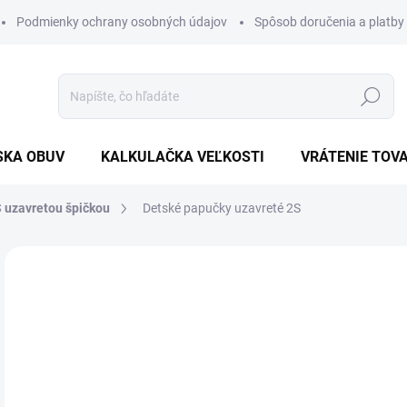
Podmienky ochrany osobných údajov
Spôsob doručenia a platby
Hľadať
SKA OBUV
KALKULAČKA VEĽKOSTI
VRÁTENIE TOV
 uzavretou špičkou
Detské papučky uzavreté 2S
Neohodnotené
Podrobnosti hodnotenia
16
Jedn
ZVO
cena
VEĽ