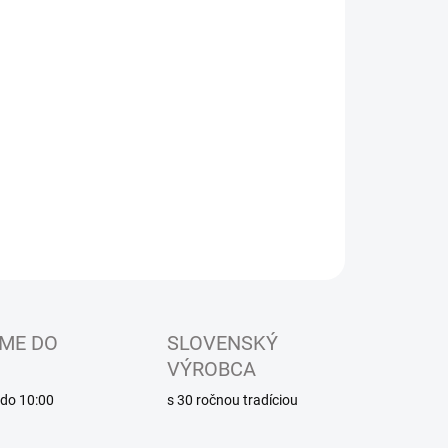
EME DORUČIŤ DO:
ZVOĽTE VARIANT
−
+
Pridať do košíka
ké sandálkové papučky s uzavretou špicou, so zapínaním
uchý zips
ILNÉ INFORMÁCIE
OPÝTAŤ SA
ME DO
SLOVENSKÝ
VÝROBCA
é do 10:00
s 30 ročnou tradíciou