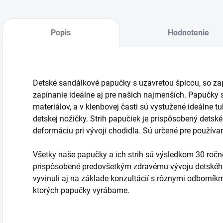
Popis
Hodnotenie
Detské sandálkové papučky s uzavretou špicou, so z
zapínanie ideálne aj pre našich najmenších. Papučky 
materiálov, a v klenbovej časti sú vystužené ideálne 
detskej nožičky. Strih papučiek je prispôsobený dets
deformáciu pri vývoji chodidla. Sú určené pre používanie
Všetky naše papučky a ich strih sú výsledkom 30 ročn
prispôsobené predovšetkým zdravému vývoju detského 
vyvinuli aj na základe konzultácií s rôznymi odborník
ktorých papučky vyrábame.