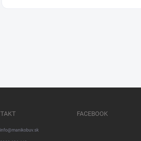
TAKT
FACEBOOK
info
@
manikobuv.sk