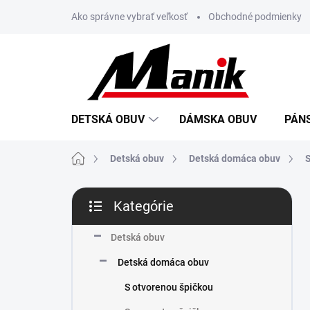
Prejsť
Ako správne vybrať veľkosť
Obchodné podmienky
na
obsah
DETSKÁ OBUV
DÁMSKA OBUV
PÁN
Domov
Detská obuv
Detská domáca obuv
S
B
Kategórie
o
Preskočiť
č
kategórie
n
Detská obuv
ý
Detská domáca obuv
p
a
S otvorenou špičkou
n