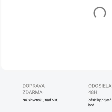
MÔŽ
Dets
na s
DETA
DOPRAVA
ODOSIELA
ZDARMA
48H
Na Slovensku, nad 50€
Zásielky prijat
hod