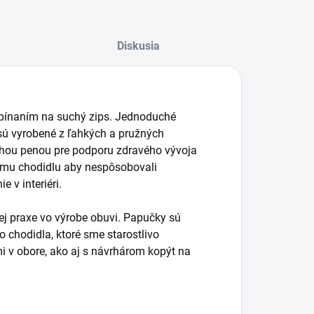
Diskusia
apínaním na suchý zips. Jednoduché
sú vyrobené z ľahkých a pružných
tuhou penou pre podporu zdravého vývoja
kému chodidlu aby nespôsobovali
 v interiéri.
ej praxe vo výrobe obuvi. Papučky sú
chodidla, ktoré sme starostlivo
mi v obore, ako aj s návrhárom kopýt na