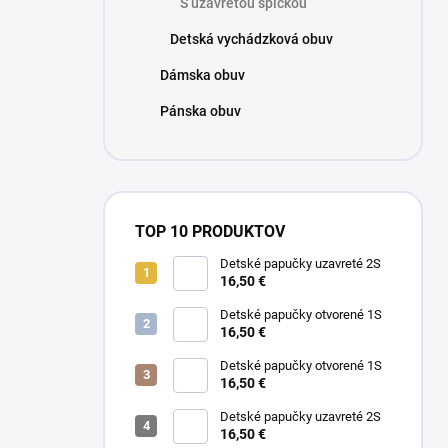
S uzavretou špičkou
e
l
Detská vychádzková obuv
Dámska obuv
Pánska obuv
TOP 10 PRODUKTOV
Detské papučky uzavreté 2S
16,50 €
Detské papučky otvorené 1S
16,50 €
Detské papučky otvorené 1S
16,50 €
Detské papučky uzavreté 2S
16,50 €