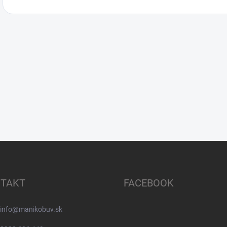
TAKT
FACEBOOK
info
@
manikobuv.sk