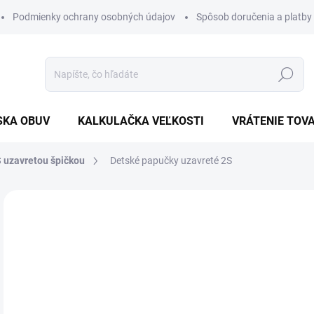
Podmienky ochrany osobných údajov
Spôsob doručenia a platby
Hľadať
SKA OBUV
KALKULAČKA VEĽKOSTI
VRÁTENIE TOV
 uzavretou špičkou
Detské papučky uzavreté 2S
Neohodnotené
Podrobnosti hodnotenia
16
Jedn
ZVO
cena
VEĽ