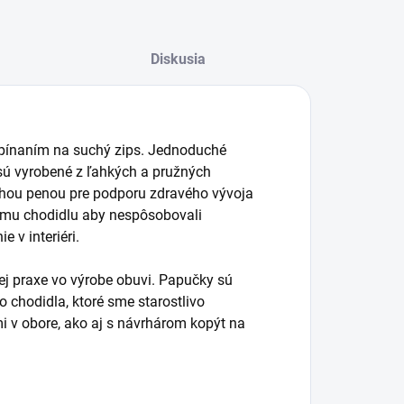
Diskusia
apínaním na suchý zips. Jednoduché
sú vyrobené z ľahkých a pružných
tuhou penou pre podporu zdravého vývoja
kému chodidlu aby nespôsobovali
 v interiéri.
ej praxe vo výrobe obuvi. Papučky sú
chodidla, ktoré sme starostlivo
mi v obore, ako aj s návrhárom kopýt na