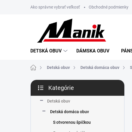
Prejsť
Ako správne vybrať veľkosť
Obchodné podmienky
na
obsah
DETSKÁ OBUV
DÁMSKA OBUV
PÁN
Domov
Detská obuv
Detská domáca obuv
S
B
Kategórie
o
Preskočiť
č
kategórie
n
Detská obuv
ý
Detská domáca obuv
p
a
S otvorenou špičkou
n