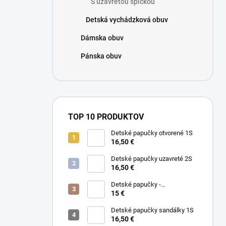
S uzavretou špičkou
e
l
Detská vychádzková obuv
Dámska obuv
Pánska obuv
TOP 10 PRODUKTOV
Detské papučky otvorené 1S
16,50 €
Detské papučky uzavreté 2S
16,50 €
Detské papučky -
PREKVAPENIE
15 €
Detské papučky sandálky 1S
16,50 €