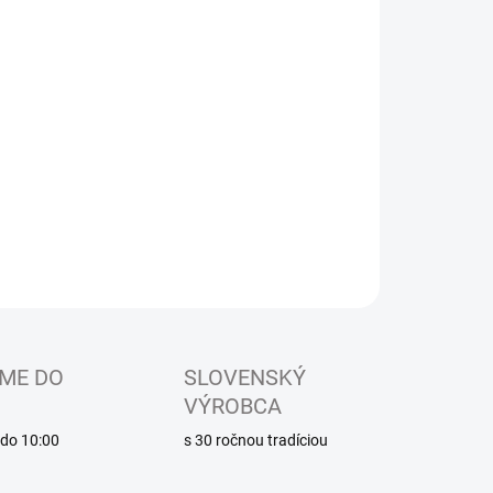
EME DORUČIŤ DO:
ZVOĽTE VARIANT
−
+
Pridať do košíka
ké sandálkové papučky s uzavretou špicou, so zapínaním
uchý zips
ILNÉ INFORMÁCIE
OPÝTAŤ SA
ME DO
SLOVENSKÝ
VÝROBCA
é do 10:00
s 30 ročnou tradíciou