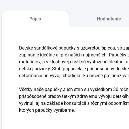
Popis
Hodnotenie
Detské sandálkové papučky s uzavretou špicou, so z
zapínanie ideálne aj pre našich najmenších. Papučky 
materiálov, a v klenbovej časti sú vystužené ideálne 
detskej nožičky. Strih papučiek je prispôsobený dets
deformáciu pri vývoji chodidla. Sú určené pre používanie
Všetky naše papučky a ich strih sú výsledkom 30 ročn
prispôsobené predovšetkým zdravému vývoju detského 
vyvinuli aj na základe konzultácií s rôznymi odborník
ktorých papučky vyrábame.