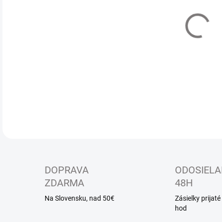
MÔŽ
Dets
na s
DETA
DOPRAVA
ODOSIELA
ZDARMA
48H
Na Slovensku, nad 50€
Zásielky prijat
hod