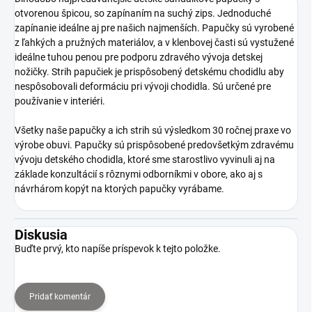
otvorenou špicou, so zapínaním na suchý zips. Jednoduché
zapínanie ideálne aj pre našich najmenších. Papučky sú vyrobené
z ľahkých a pružných materiálov, a v klenbovej časti sú vystužené
ideálne tuhou penou pre podporu zdravého vývoja detskej
nožičky. Strih papučiek je prispôsobený detskému chodidlu aby
nespôsobovali deformáciu pri vývoji chodidla. Sú určené pre
používanie v interiéri.
Všetky naše papučky a ich strih sú výsledkom 30 ročnej praxe vo
výrobe obuvi. Papučky sú prispôsobené predovšetkým zdravému
vývoju detského chodidla, ktoré sme starostlivo vyvinuli aj na
základe konzultácií s rôznymi odborníkmi v obore, ako aj s
návrhárom kopýt na ktorých papučky vyrábame.
Diskusia
Buďte prvý, kto napíše príspevok k tejto položke.
Pridať komentár