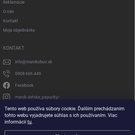
Reklamácie
O nás
Kontakt
Moja objednávka
KONTAKT
info
@
manikobuv.sk
0908 606 449
Facebook
manik.detske_papucky/
Tento web používa súbory cookie. Ďalším prechádzaním
FACEBOOK
tohto webu vyjadrujete súhlas s ich používaním. Viac
informácií
tu
.
Manikobuv.sk