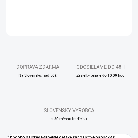
otvorenou špicou, so zapínaním na suchý zips
DETAILNÉ INFORMÁCIE
OPÝTAŤ SA
DOPRAVA ZDARMA
ODOSIELAME DO 48H
Na Slovensku, nad 50€
Zásielky prijaté do 10:00 hod
SLOVENSKÝ VÝROBCA
s 30 ročnou tradíciou
Dlhodobo najpredávanejšie detské sandálkové papučky s